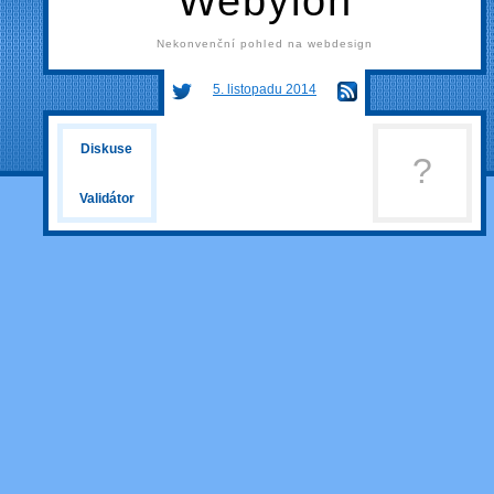
Webylon
Nekonvenční pohled na webdesign
5. listopadu 2014
Diskuse
?
Validátor