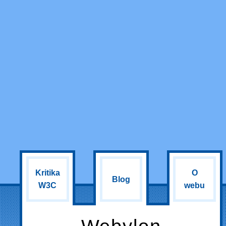
Kritika
O
Blog
W3C
webu